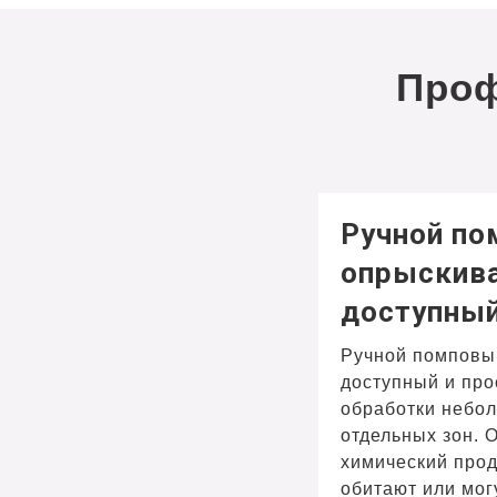
Проф
Ручной п
опрыскива
доступный
Ручной помповый
доступный и про
обработки небо
отдельных зон. 
химический прод
обитают или мог