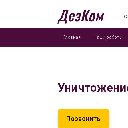
ДезКом
С
Главная
Наши работы
Уничтожени
Позвонить