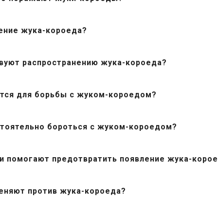
ение жука-короеда?
вуют распространению жука-короеда?
тся для борьбы с жуком-короедом?
стоятельно бороться с жуком-короедом?
и помогают предотвратить появление жука-коро
еняют против жука-короеда?