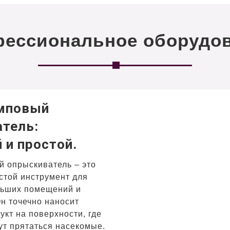
ессиональное оборудо
омповый
тель:
 и простой.
 опрыскиватель – это
стой инструмент для
льших помещений и
Он точечно наносит
укт на поверхности, где
ут прятаться насекомые.