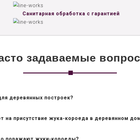
Санитарная обработка с гарантией
асто задаваемые вопро
для деревянных построек?
ют на присутствие жука-короеда в деревянном до
го поражают жуки-короеды?