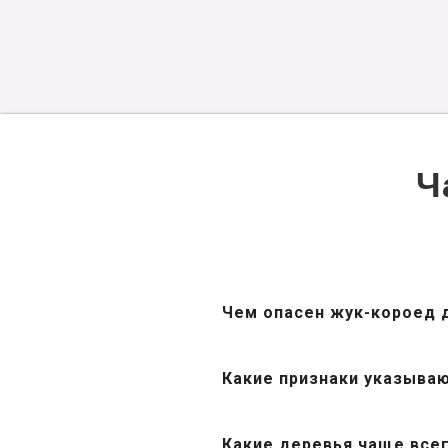
Ч
Чем опасен жук-короед 
Какие признаки указыва
Какие деревья чаще все