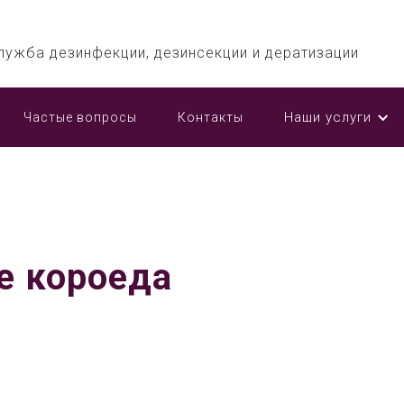
лужба дезинфекции, дезинсекции и дератизации
Наши услуги
Частые вопросы
Контакты
е короеда