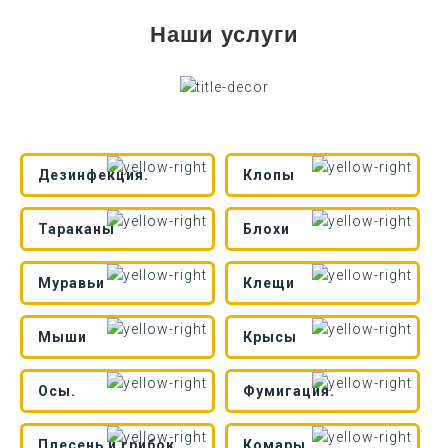
Наши услуги
Дезинфекция.
Клопы
Тараканы
Блохи
Муравьи
Клещи
Мыши
Крысы
Осы.
Фумигация.
Плесень и грибок
Комары.