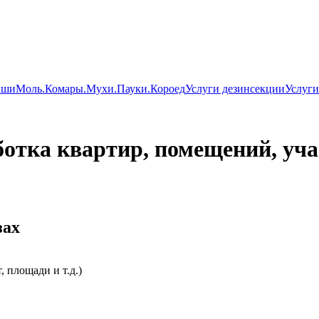
ши
Моль.
Комары.
Мухи.
Пауки.
Короед
Услуги дезинсекции
Услуги
ботка квартир, помещений, уча
зах
 площади и т.д.)