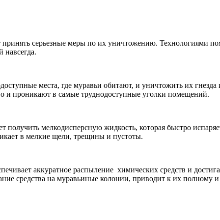
ет принять серьезные меры по их уничтожению. Технологиями 
 навсегда.
одоступные места, где муравьи обитают, и уничтожить их гнезд
во и проникают в самые труднодоступные уголки помещений.
ет получить мелкодисперсную жидкость, которая быстро испаряет
никает в мелкие щели, трещины и пустоты.
спечивает аккуратное распыление химических средств и достига
дание средства на муравьиные колонии, приводит к их полному