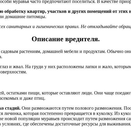
соби муравья часто предпочитают поселиться. В качестве приор
 обработку квартир, участков и других помещений от этих
 или домашние питомцы.
х санитарных и гигиенических правил. Не откладывайте обращ
Описание вредителя.
д садовым растениям, домашней мебели и продуктам. Обычно они
а.
глаз и жвал. На груди у них расположены лапки и жало, которым
поверхностям.
ей, остатками пищи, которые оставляют люди. Они чаще поедают
секомых и даже птиц.
о стадий.
Они размножаются путем полового размножения. Посл
тся личинка, которая постепенно превращается в куколку. Из ку
ние новой популяции муравьев происходит путем размножения с
 в условиях, где обеспечены достаточные ресурсы для выживания