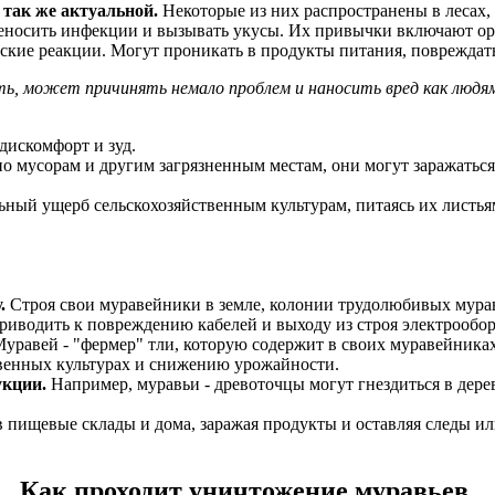
 так же актуальной.
Некоторые из них распространены в лесах, 
ереносить инфекции и вызывать укусы. Их привычки включают ор
ие реакции. Могут проникать в продукты питания, повреждать 
, может причинять немало проблем и наносить вред как людям
дискомфорт и зуд.
о мусорам и другим загрязненным местам, они могут заражать
ный ущерб сельскохозяйственным культурам, питаясь их листья
.
Строя свои муравейники в земле, колонии трудолюбивых мура
риводить к повреждению кабелей и выходу из строя электрообор
уравей - "фермер" тли, которую содержит в своих муравейника
твенных культурах и снижению урожайности.
укции.
Например, муравьи - древоточцы могут гнездиться в дерев
 пищевые склады и дома, заражая продукты и оставляя следы ил
Как проходит уничтожение муравьев.