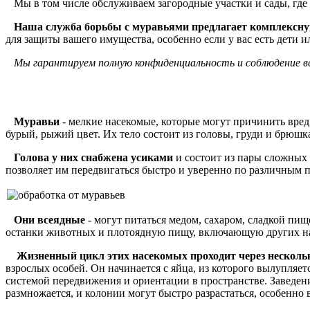
Мы в том числе обслуживаем загородные участки и сады, где о
Наша служба борьбы с муравьями предлагает комплексную
для защиты вашего имущества, особенно если у вас есть дети
Мы гарантируем полную конфиденциальность и соблюдение все
Муравьи
- мелкие насекомые, которые могут причинить вре
бурый, рыжий цвет. Их тело состоит из головы, груди и брюшк
Голова у них снабжена усиками
и состоит из пары сложных 
позволяет им передвигаться быстро и уверенно по различным 
Они всеядные
- могут питаться медом, сахаром, сладкой пищ
останки животных и плотоядную пищу, включающую других на
Жизненный цикл этих насекомых проходит через нескольк
взрослых особей. Он начинается с яйца, из которого вылупляе
системой передвижения и ориентации в пространстве. Заведе
размножается, и колонии могут быстро разрастаться, особенно