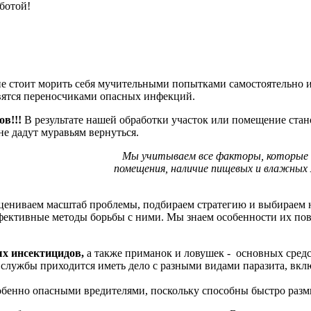
ботой!
е стоит морить себя мучительными попытками самостоятельно из
овятся переносчиками опасных инфекций.
в!!!
В результате нашей обработки участок или помещение ста
е дадут муравьям вернуться.
Мы учитываем все факторы, которые сп
помещения, наличие пищевых и влажных 
цениваем масштаб проблемы, подбираем стратегию и выбираем 
ективные методы борьбы с ними. Мы знаем особенности их пове
х инсектицидов,
а также приманок и ловушек - основных средс
службы приходится иметь дело с разными видами паразита, вкл
собенно опасными вредителями, поскольку способны быстро разм