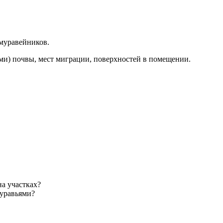
муравейников.
ми) почвы, мест миграции, поверхностей в помещении.
на участках?
муравьями?