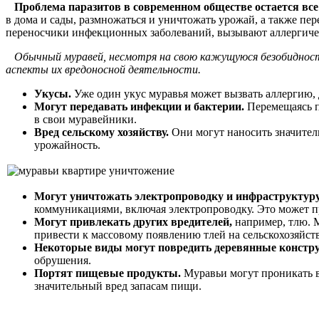
Проблема паразитов в современном обществе остается все
в дома и сады, размножаться и уничтожать урожай, а также п
переносчики инфекционных заболеваний, вызывают аллергическ
Обычный муравей, несмотря на свою кажущуюся безобидность
аспекты их вредоносной деятельности.
Укусы.
Уже один укус муравья может вызвать аллергию, 
Могут передавать инфекции и бактерии.
Перемещаясь п
в свои муравейники.
Вред сельскому хозяйству.
Они могут наносить значитель
урожайность.
Могут уничтожать электропроводку и инфраструктуру
коммуникациями, включая электропроводку. Это может п
Могут привлекать других вредителей,
например, тлю. М
привести к массовому появлению тлей на сельскохозяйс
Некоторые виды могут повредить деревянные констр
обрушения.
Портят пищевые продукты.
Муравьи могут проникать в
значительный вред запасам пищи.