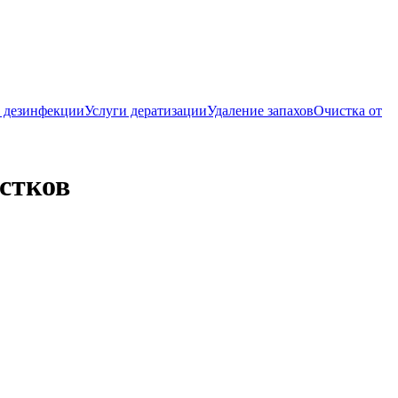
 дезинфекции
Услуги дератизации
Удаление запахов
Очистка от
стков