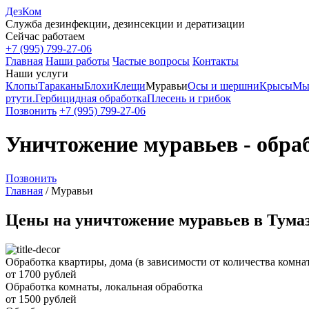
ДезКом
Служба дезинфекции, дезинсекции и дератизации
Сейчас работаем
+7 (995) 799-27-06
Главная
Наши работы
Частые вопросы
Контакты
Наши услуги
Клопы
Тараканы
Блохи
Клещи
Муравьи
Осы и шершни
Крысы
Мы
ртути.
Гербицидная обработка
Плесень и грибок
Позвонить
+7 (995) 799-27-06
Уничтожение муравьев - обра
Позвонить
Главная
/
Муравьи
Цены на уничтожение муравьев в Тума
Обработка квартиры, дома (в зависимости от количества комнат,
от 1700 рублей
Обработка комнаты, локальная обработка
от 1500 рублей