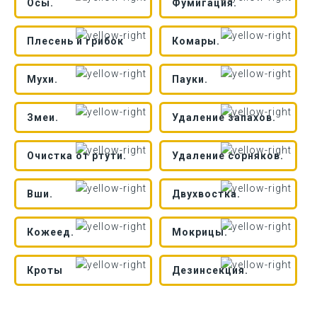
Осы.
Фумигация.
Плесень и грибок
Комары.
Мухи.
Пауки.
Змеи.
Удаление запахов.
Очистка от ртути.
Удаление сорняков.
Вши.
Двухвостка.
Кожеед.
Мокрицы.
Кроты
Дезинсекция.