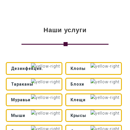
Наши услуги
Дезинфекция.
Клопы
Тараканы
Блохи
Муравьи
Клещи
Мыши
Крысы