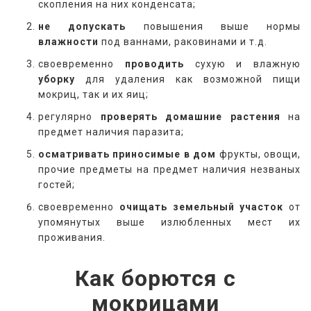
скопления на них конденсата;
не допускать
повышения выше нормы
влажности
под ваннами, раковинами и т.д.
своевременно
проводить
сухую и влажную
уборку
для удаления как возможной пищи
мокриц, так и их яиц;
регулярно
проверять
домашние растения
на
предмет наличия паразита;
осматривать
приносимые в дом
фрукты, овощи,
прочие предметы на предмет наличия незваных
гостей;
своевременно
очищать земельный участок
от
упомянутых выше излюбленных мест их
проживания.
Как борются с
мокрицами