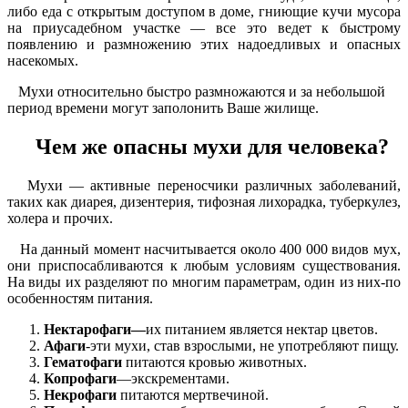
либо еда с открытым доступом в доме, гниющие кучи мусора
на приусадебном участке — все это ведет к быстрому
появлению и размножению этих надоедливых и опасных
насекомых.
Мухи относительно быстро размножаются и за небольшой
период времени могут заполонить Ваше жилище.
Чем же опасны мухи для человека?
Мухи — активные переносчики различных заболеваний,
таких как диарея, дизентерия, тифозная лихорадка, туберкулез,
холера и прочих.
На данный момент насчитывается около 400 000 видов мух,
они приспосабливаются к любым условиям существования.
На виды их разделяют по многим параметрам, один из них-по
особенностям питания.
Нектарофаги—
их питанием является нектар цветов.
Афаги
-эти мухи, став взрослыми, не употребляют пищу.
Гематофаги
питаются кровью животных.
Копрофаги
—экскрементами.
Некрофаги
питаются мертвечиной.