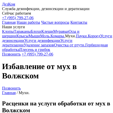
ДезКом
Служба дезинфекции, дезинсекции и дератизации
Сейчас работаем
+7 (995) 799-27-06
Главная
Наши работы
Частые вопросы
Контакты
Наши услуги
Клопы
Тараканы
Блохи
Клещи
Муравьи
Осы и
шершни
Крысы
Мыши
Моль.
Комары.
Мухи.
Пауки.
Короед
Услуги
дезинсекции
Услуги дезинфекции
Услуги
дератизации
Удаление запахов
Очистка от ртути.
Гербицидная
обработка
Плесень и грибок
Позвонить
+7 (995) 799-27-06
Избавление от мух в
Волжском
Позвонить
Главная
/
Мухи.
Расценки на услуги обработки от мух в
Волжском