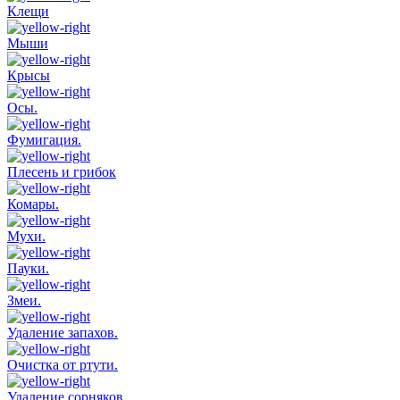
Клещи
Мыши
Крысы
Осы.
Фумигация.
Плесень и грибок
Комары.
Мухи.
Пауки.
Змеи.
Удаление запахов.
Очистка от ртути.
Удаление сорняков.