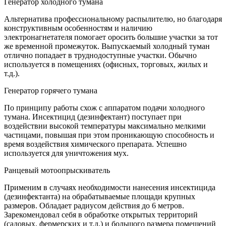
Генератор холодного тумана
Альтернатива профессиональному распылителю, но благодаря
конструктивным особенностям и наличию
электронагнетателя помогает оросить большие участки за тот
же временной промежуток. Выпускаемый холодный туман
отлично попадает в труднодоступные участки. Обычно
используется в помещениях (офисных, торговых, жилых и
т.д.).
Генератор горячего тумана
По принципу работы схож с аппаратом подачи холодного
тумана. Инсектицид (дезинфектант) поступает при
воздействии высокой температуры максимально мелкими
частицами, повышая при этом проникающую способность и
время воздействия химического препарата. Успешно
используется для уничтожения мух.
Ранцевый мотоопрыскиватель
Применим в случаях необходимости нанесения инсектицида
(дезинфектанта) на обрабатываемые площади крупных
размеров. Обладает радиусом действия до 6 метров.
Зарекомендовал себя в обработке открытых территорий
(садовых, фермерских и т.д.) и большого размера помещений