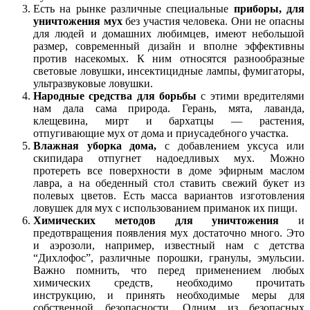
Есть на рынке различные специальные
приборы, для
уничтожения мух
без участия человека. Они не опасны
для людей и домашних любимцев, имеют небольшой
размер, современный дизайн и вполне эффективны
против насекомых. К ним относятся разнообразные
световые ловушки, инсектицидные лампы, фумигаторы,
ультразвуковые ловушки.
Народные средства для борьбы
с этими вредителями
нам дала сама природа. Герань, мята, лаванда,
клещевина, мирт и бархатцы — растения,
отпугивающие мух от дома и приусадебного участка.
Влажная уборка дома,
с добавлением уксуса или
скипидара отпугнет надоедливых мух. Можно
протереть все поверхности в доме эфирным маслом
лавра, а на обеденный стол ставить свежий букет из
полевых цветов. Есть масса вариантов изготовления
ловушек для мух с использованием приманок их пищи.
Химических методов для уничтожения
и
предотвращения появления мух достаточно много. Это
и аэрозоли, например, известный нам с детства
“Дихлофос”, различные порошки, гранулы, эмульсии.
Важно помнить, что перед применением любых
химических средств, необходимо прочитать
инструкцию, и принять необходимые меры для
собственной безопасности. Одним из безопасных