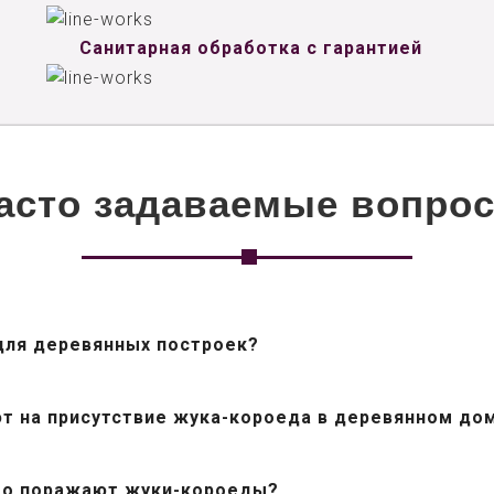
Санитарная обработка с гарантией
асто задаваемые вопро
для деревянных построек?
ют на присутствие жука-короеда в деревянном до
го поражают жуки-короеды?