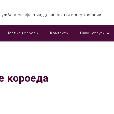
лужба дезинфекции, дезинсекции и дератизации
Наши услуги
Частые вопросы
Контакты
е короеда