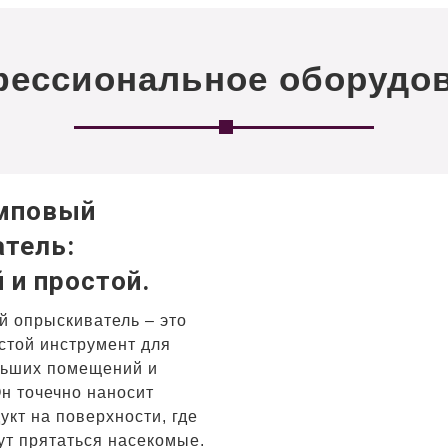
ессиональное оборудо
омповый
тель:
 и простой.
 опрыскиватель – это
стой инструмент для
льших помещений и
Он точечно наносит
укт на поверхности, где
ут прятаться насекомые.