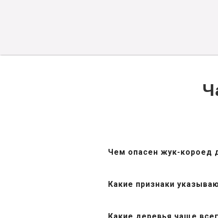
Ч
Чем опасен жук-короед 
Какие признаки указыва
Какие деревья чаще все