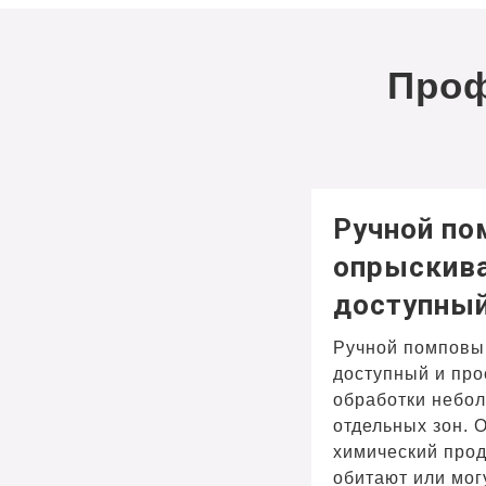
Проф
Ручной п
опрыскива
доступный
Ручной помповый
доступный и про
обработки небо
отдельных зон. 
химический прод
обитают или мог