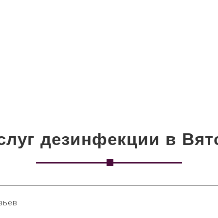
слуг дезинфекции в Вят
вьев