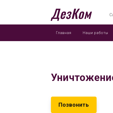
ДезКом
С
Главная
Наши работы
Уничтожени
Позвонить