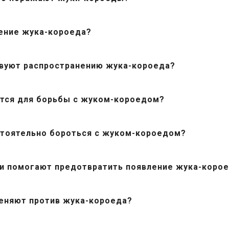
ение жука-короеда?
вуют распространению жука-короеда?
тся для борьбы с жуком-короедом?
стоятельно бороться с жуком-короедом?
и помогают предотвратить появление жука-коро
еняют против жука-короеда?