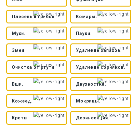
Плесень и грибок
Комары.
Мухи.
Пауки.
Змеи.
Удаление запахов.
Очистка от ртути.
Удаление сорняков.
Вши.
Двухвостка.
Кожеед.
Мокрицы.
Кроты
Дезинсекция.