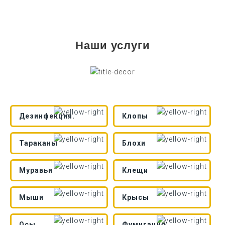
Наши услуги
Дезинфекция.
Клопы
Тараканы
Блохи
Муравьи
Клещи
Мыши
Крысы
Осы.
Фумигация.