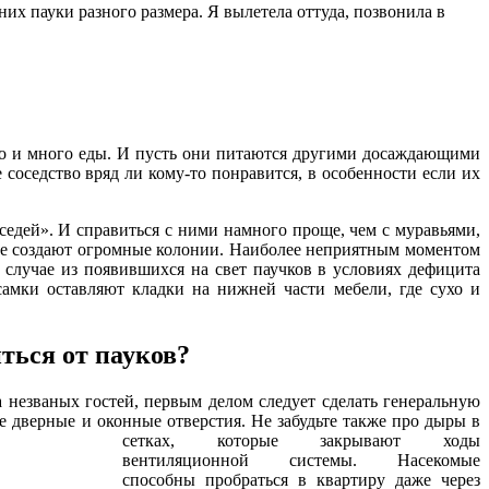
х пауки разного размера. Я вылетела оттуда, позвонила в
но и много еды.
И пусть они питаются другими досаждающими
 соседство вряд ли кому-то понравится, в особенности если их
дей». И справиться с ними намного проще, чем с муравьями,
не создают огромные колонии. Наиболее неприятным моментом
 случае из появившихся на свет паучков в условиях дефицита
мки оставляют кладки на нижней части мебели, где сухо и
ться от пауков?
незваных гостей, первым делом следует сделать генеральную
те дверные и оконные отверстия.
Не забудьте также про дыры в
сетках, которые закрывают ходы
вентиляционной системы. Насекомые
способны пробраться в квартиру даже через