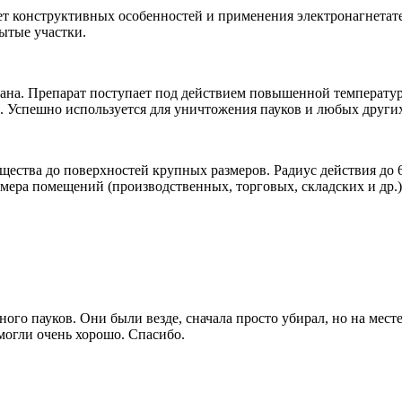
ет конструктивных особенностей и применения электронагнетате
ытые участки.
мана. Препарат поступает под действием повышенной температу
 Успешно используется для уничтожения пауков и любых други
ества до поверхностей крупных размеров. Радиус действия до 6
азмера помещений (производственных, торговых, складских и др.)
ного пауков. Они были везде, сначала просто убирал, но на мест
могли очень хорошо. Спасибо.