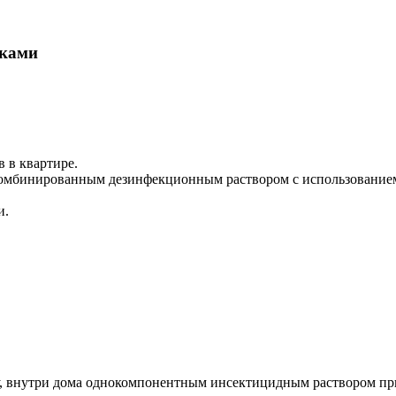
уками
 в квартире.
й комбинированным дезинфекционным раствором с использование
и.
етру, внутри дома однокомпонентным инсектицидным раствором 