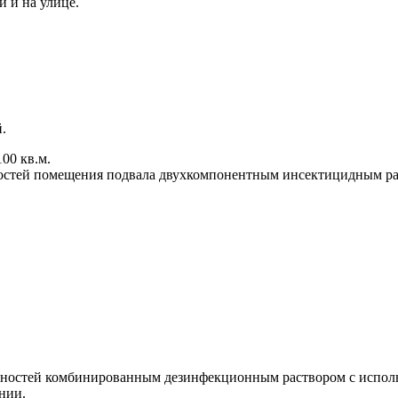
 и на улице.
.
00 кв.м.
рхностей помещения подвала двухкомпонентным инсектицидным р
верхностей комбинированным дезинфекционным раствором с испо
нии.