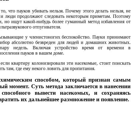
о, что пауков убивать нельзя.
Почему этого делать нельзя, не
, и люди продолжают следовать некоторым приметам. Поэтому
и, но ищут какой-нибудь более гуманный метод избавления от
ультразвукового отпугивателя.
ызывающие у членистоногих беспокойство. Пауки принимают
ибор абсолютно безвреден для людей и домашних животных.
пару недель. Включая устройство время от времени в
оселения пауков в вашем доме.
сли квартиру колонизировали эти насекомые, стоит поискать
ть там, где ему некого ловить для пропитания.
имическим способом, который признан самым
й момент. Суть метода заключается в нанесении
 способного вывести насекомых, и сохраняясь
вратить их дальнейшее размножение и появление.