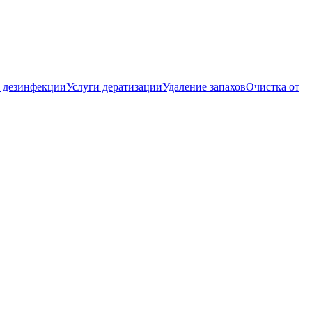
 дезинфекции
Услуги дератизации
Удаление запахов
Очистка от