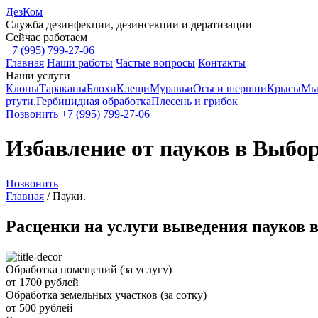
ДезКом
Служба дезинфекции, дезинсекции и дератизации
Сейчас работаем
+7 (995) 799-27-06
Главная
Наши работы
Частые вопросы
Контакты
Наши услуги
Клопы
Тараканы
Блохи
Клещи
Муравьи
Осы и шершни
Крысы
Мы
ртути.
Гербицидная обработка
Плесень и грибок
Позвонить
+7 (995) 799-27-06
Избавление от пауков в Выбо
Позвонить
Главная
/
Пауки.
Расценки на услуги выведения пауков 
Обработка помещений (за услугу)
от 1700 рублей
Обработка земельных участков (за сотку)
от 500 рублей