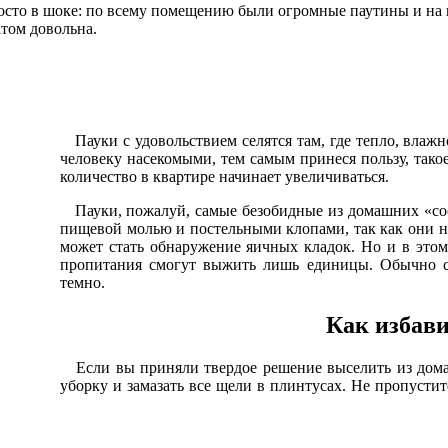
сто в шоке: по всему помещению были огромные паутины и на ни
атом довольна.
Пауки с удовольствием селятся там, где тепло, влаж
человеку насекомыми, тем самым принеся пользу, такое
количество в квартире начинает увеличиваться.
Пауки, пожалуй, самые безобидные из домашних «сосе
пищевой молью и постельными клопами, так как они 
может стать обнаружение яичных кладок. Но и в этом
пропитания смогут выжить лишь единицы. Обычно са
темно.
Как избави
Если вы приняли твердое решение выселить из дома 
уборку и замазать все щели в плинтусах. Не пропусти