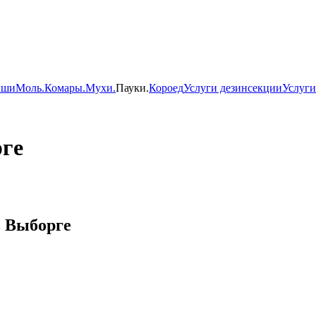
ши
Моль.
Комары.
Мухи.
Пауки.
Короед
Услуги дезинсекции
Услуги
рге
в Выборге