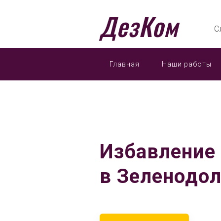
ДезКом
С
Главная
Наши работы
Избавление
в Зеленодо