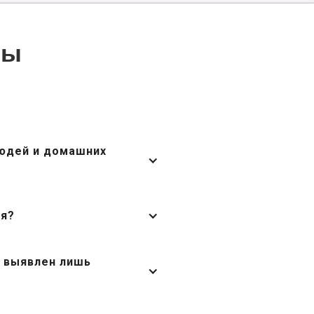
сы
людей и домашних
ия?
д выявлен лишь