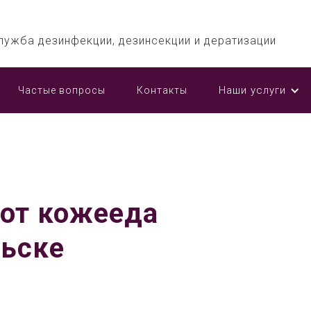
лужба дезинфекции, дезинсекции и дератизации
Наши услуги
Частые вопросы
Контакты
 от кожееда
льске