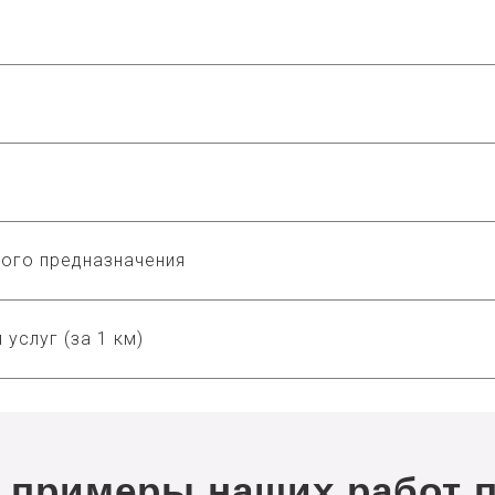
ого предназначения
 услуг (за 1 км)
 примеры наших работ п