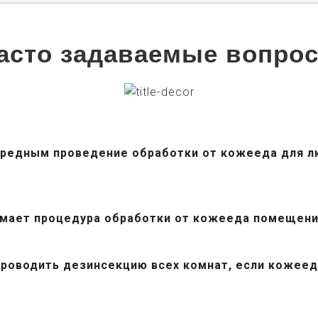
асто задаваемые вопро
вредным проведение обработки от кожееда для 
имает процедура обработки от кожееда помещен
проводить дезинсекцию всех комнат, если кожее