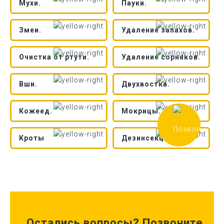
Мухи.
Пауки.
Змеи.
Удаление запахов.
Очистка от ртути.
Удаление сорняков.
Вши.
Двухвостка.
Кожеед.
Мокрицы.
Кроты
Дезинсекция.
Остались вопросы? Позвоните