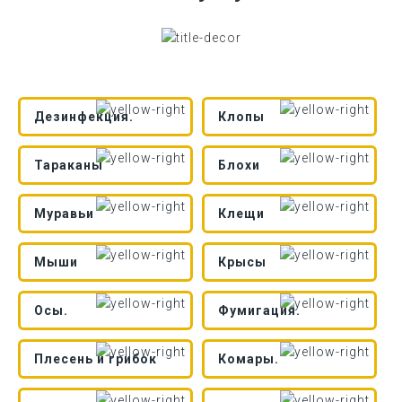
Дезинфекция.
Клопы
Тараканы
Блохи
Муравьи
Клещи
Мыши
Крысы
Осы.
Фумигация.
Плесень и грибок
Комары.