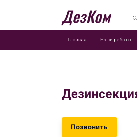
ДезКом
С
Главная
Наши работы
Дезинсекци
Позвонить