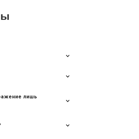
сы
аражение лишь
?