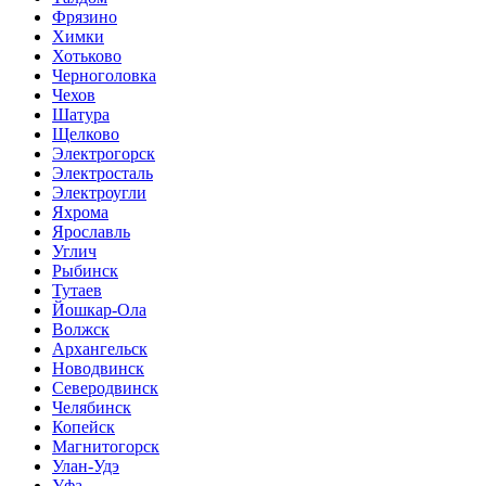
Фрязино
Химки
Хотьково
Черноголовка
Чехов
Шатура
Щелково
Электрогорск
Электросталь
Электроугли
Яхрома
Ярославль
Углич
Рыбинск
Тутаев
Йошкар-Ола
Волжск
Архангельск
Новодвинск
Северодвинск
Челябинск
Копейск
Магнитогорск
Улан-Удэ
Уфа