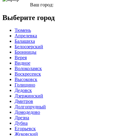
Ваш город:
Братск
Выберите город
Тюмень
Апрелевка
Балашиха
Белоозерский
Бронницы
Верея
Видное
Волоколамск
Воскресенск
Высоковск
Голицино
Дедовск
Дзержинский
Дмитров
Долгопрудный
Домодедово
Дрезна
Дубна
Егорьевск
Жуковский