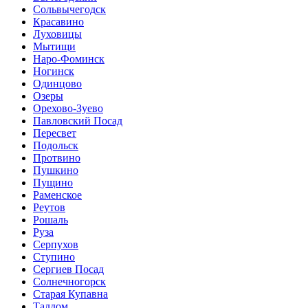
Сольвычегодск
Красавино
Луховицы
Мытищи
Наро-Фоминск
Ногинск
Одинцово
Озеры
Орехово-Зуево
Павловский Посад
Пересвет
Подольск
Протвино
Пушкино
Пущино
Раменское
Реутов
Рошаль
Руза
Серпухов
Ступино
Сергиев Посад
Солнечногорск
Старая Купавна
Талдом