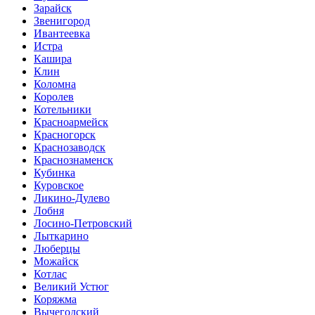
Зарайск
Звенигород
Ивантеевка
Истра
Кашира
Клин
Коломна
Королев
Котельники
Красноармейск
Красногорск
Краснозаводск
Краснознаменск
Кубинка
Куровское
Ликино-Дулево
Лобня
Лосино-Петровский
Лыткарино
Люберцы
Можайск
Котлас
Великий Устюг
Коряжма
Вычегодский