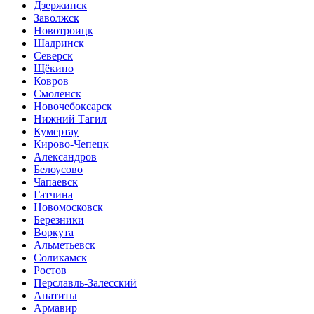
Дзержинск
Заволжск
Новотроицк
Шадринск
Северск
Щёкино
Ковров
Смоленск
Новочебоксарск
Нижний Тагил
Кумертау
Кирово-Чепецк
Александров
Белоусово
Чапаевск
Гатчина
Новомосковск
Березники
Воркута
Альметьевск
Соликамск
Ростов
Перславль-Залесский
Апатиты
Армавир