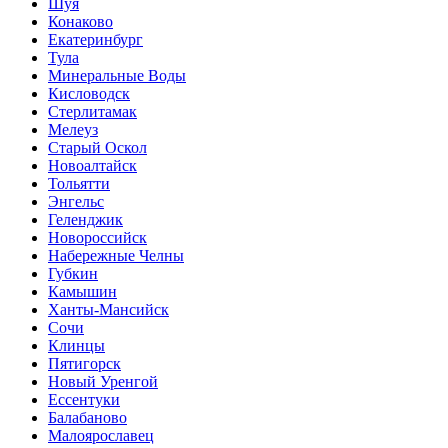
Шуя
Конаково
Екатеринбург
Тула
Минеральные Воды
Кисловодск
Стерлитамак
Мелеуз
Старый Оскол
Новоалтайск
Тольятти
Энгельс
Геленджик
Новороссийск
Набережные Челны
Губкин
Камышин
Ханты-Мансийск
Сочи
Клинцы
Пятигорск
Новый Уренгой
Ессентуки
Балабаново
Малоярославец