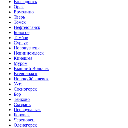
Волгодонск
Орск
Ермолино
Тверь
Томск
Нефтеюганск
Бологое
Тамбов
Сургут
Новокузнецк
Невинномысск
Кинешма
Муром
Вышний Волочек
Всеволожск
Новокуйбышевск
Ухта
Сосногорск
Бор
Тейково
Сызрань
Первоуральск
Боровск
Череповец
Оленегорск