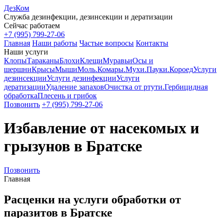
ДезКом
Служба дезинфекции, дезинсекции и дератизации
Сейчас работаем
+7 (995) 799-27-06
Главная
Наши работы
Частые вопросы
Контакты
Наши услуги
Клопы
Тараканы
Блохи
Клещи
Муравьи
Осы и
шершни
Крысы
Мыши
Моль.
Комары.
Мухи.
Пауки.
Короед
Услуги
дезинсекции
Услуги дезинфекции
Услуги
дератизации
Удаление запахов
Очистка от ртути.
Гербицидная
обработка
Плесень и грибок
Позвонить
+7 (995) 799-27-06
Избавление от насекомых и
грызунов в Братске
Позвонить
Главная
Расценки на услуги обработки от
паразитов в Братске