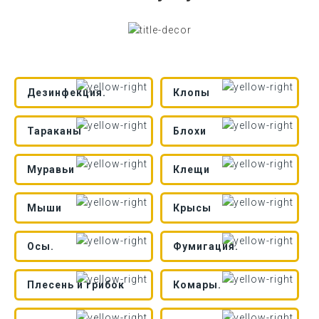
Дезинфекция.
Клопы
Тараканы
Блохи
Муравьи
Клещи
Мыши
Крысы
Осы.
Фумигация.
Плесень и грибок
Комары.