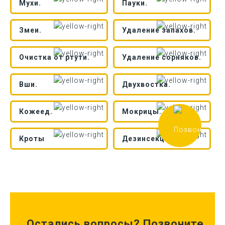
Мухи.
Пауки.
Змеи.
Удаление запахов.
Очистка от ртути.
Удаление сорняков.
Вши.
Двухвостка.
Кожеед.
Мокрицы.
Кроты
Дезинсекция.
Остались вопросы? Позвоните