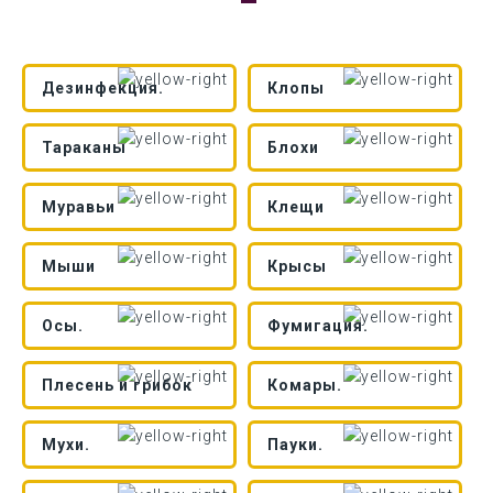
Дезинфекция.
Клопы
Тараканы
Блохи
Муравьи
Клещи
Мыши
Крысы
Осы.
Фумигация.
Плесень и грибок
Комары.
Мухи.
Пауки.