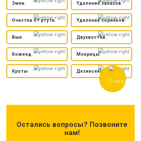
Змеи.
Удаление запахов.
Очистка от ртути.
Удаление сорняков.
Вши.
Двухвостка.
Кожеед.
Мокрицы.
Кроты
Дезинсекция.
Остались вопросы? Позвоните
нам!