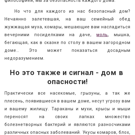
философией, мы за безопасность каждого дома.
   Но что для каждого из нас безопасный дом? 
Нечаянно залетевшая, на ваш семейный обед 
жужжащая муха, комары, мешающие вам насладиться 
вечерними посиделками на даче, 
моль
, мышка, 
бегающая, как в сказке по столу в вашем загородном 
доме… Это может показаться досадным 
недоразумением.
Но это также и сигнал - дом в 
опасности!
Практически все насекомые, грызуны, а так же 
плесень, появившиеся в вашем доме, несут угрозу вам 
и вашему жилищу. Тараканы и мухи, крысы и мыши 
переносят на своих лапках множество 
болезнетворных бактерий и являются разносчиками 
различных опасных заболеваний. Укусы комаров, блох, 