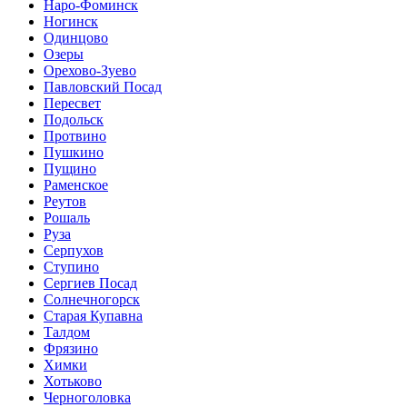
Наро-Фоминск
Ногинск
Одинцово
Озеры
Орехово-Зуево
Павловский Посад
Пересвет
Подольск
Протвино
Пушкино
Пущино
Раменское
Реутов
Рошаль
Руза
Серпухов
Ступино
Сергиев Посад
Солнечногорск
Старая Купавна
Талдом
Фрязино
Химки
Хотьково
Черноголовка