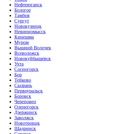
Нефтеюганск
Бологое
Тамбов
Сургут
Новокузнецк
Невинномысск
Кинешма
Муром
Вышний Волочек
Всеволожск
Новокуйбышевск
Ухта
Сосногорск
Бор
Тейково
Сызрань
Первоуральск
Боровск
Череповец
Оленегорск
Дзержинск
Заволжск
Новотроицк
Шадринск
Северск