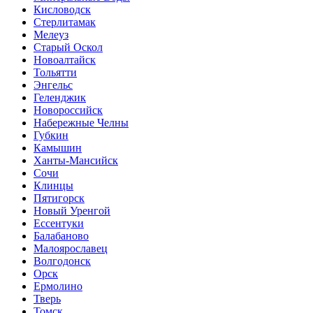
Кисловодск
Стерлитамак
Мелеуз
Старый Оскол
Новоалтайск
Тольятти
Энгельс
Геленджик
Новороссийск
Набережные Челны
Губкин
Камышин
Ханты-Мансийск
Сочи
Клинцы
Пятигорск
Новый Уренгой
Ессентуки
Балабаново
Малоярославец
Волгодонск
Орск
Ермолино
Тверь
Томск