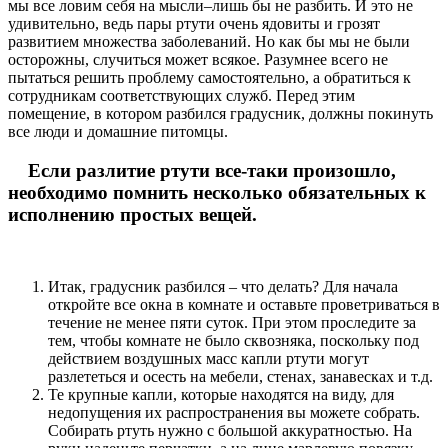
мы все ловим себя на мысли–лишь бы не разбить. И это не
удивительно, ведь пары ртути очень ядовиты и грозят
развитием множества заболеваний. Но как бы мы не были
осторожны, случиться может всякое. Разумнее всего не
пытаться решить проблему самостоятельно, а обратиться к
сотрудникам соответствующих служб. Перед этим
помещение, в котором разбился градусник, должны покинуть
все люди и домашние питомцы.
Если разлитие ртути все-таки произошло,
необходимо помнить несколько обязательных к
исполнению простых вещей.
Итак, градусник разбился – что делать? Для начала
откройте все окна в комнате и оставьте проветриваться в
течение не менее пяти суток. При этом проследите за
тем, чтобы комнате не было сквозняка, поскольку под
действием воздушных масс капли ртути могут
разлететься и осесть на мебели, стенах, занавесках и т.д.
Те крупные капли, которые находятся на виду, для
недопущения их распространения вы можете собрать.
Собирать ртуть нужно с большой аккуратностью. На