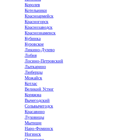
Королев
Котельники
Красноармейск
Красногорск
Краснозаводск
Краснознаменск
Кубинка
Куровское
Ликино-Дулево
Лобня
Лосино-Петровский
Лыткарино
Люберцы
Можайск
Котлас
Великий Устюг
Коряжма
Вычегодский
Сольвычегодск
Красавино
Луховицы
Мытищи
Наро-Фоминск
Ногинск
Одинцово