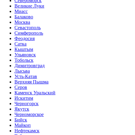
Североморск
Великие Луки
Миасс
Балаково
Москва
Севастополь
Симферополь
Феодосия
Сатка
Кыштым
Ульяновск
Тобольск
Димитровград
Лысьва
Усть-Катав
Верхняя Пышма
Серов
Каменск Уральский
Искитим
Черногорск
Якутск
Черноморское
Бийск
Майкоп
Нефтекамск