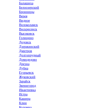
Балашиха
Белоозерский
Бронницы
Верея
Видное
Волоколамск
Воскресенск
Высоковск
Голицино
Дедовск
Дзержинский
Дмитров
Долгопрудный
Домодедово
Дрезна
Дубна
Егорьевск
Жуковский
Зарайск
Звенигород
Ивантеевка
Истра
Кашира
Клин
Коломна