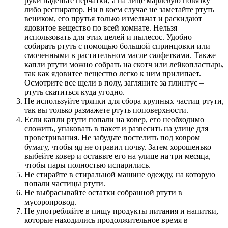
руки наденьте перчатки, а на лице марлевую повязку
либо респиратор. Ни в коем случае не заметайте ртуть
веником, его прутья только измельчат и раскидают
ядовитое вещество по всей комнате. Нельзя
использовать для этих целей и пылесос. Удобно
собирать ртуть с помощью большой спринцовки или
смоченными в растительном масле салфетками. Также
капли ртути можно собрать на скотч или лейкопластырь,
так как ядовитее вещество легко к ним прилипает.
Осмотрите все щели в полу, загляните за плинтус –
ртуть скатиться куда угодно.
Не используйте тряпки для сбора крупных частиц ртути,
так вы только размажете ртуть поповерхности.
Если капли ртути попали на ковер, его необходимо
сложить, упаковать в пакет и развесить на улице для
проветривания. Не забудьте постелить под ковром
бумагу, чтобы яд не отравил почву. Затем хорошенько
выбейте ковер и оставьте его на улице на три месяца,
чтобы пары полностью испарились.
Не стирайте в стиральной машине одежду, на которую
попали частицы ртути.
Не выбрасывайте остатки собранной ртути в
мусоропровод.
Не употребляйте в пищу продукты питания и напитки,
которые находились продолжительное время в