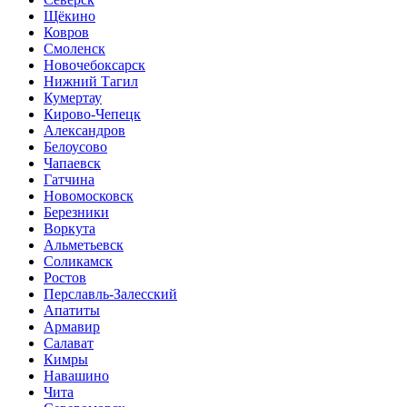
Щёкино
Ковров
Смоленск
Новочебоксарск
Нижний Тагил
Кумертау
Кирово-Чепецк
Александров
Белоусово
Чапаевск
Гатчина
Новомосковск
Березники
Воркута
Альметьевск
Соликамск
Ростов
Перславль-Залесский
Апатиты
Армавир
Салават
Кимры
Навашино
Чита