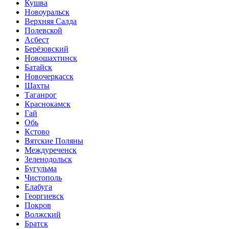
Кушва
Новоуральск
Верхняя Салда
Полевской
Асбест
Берёзовский
Новошахтинск
Батайск
Новочеркасск
Шахты
Таганрог
Краснокамск
Гай
Обь
Кстово
Вятские Поляны
Междуреченск
Зеленодольск
Бугульма
Чистополь
Елабуга
Георгиевск
Покров
Волжский
Братск