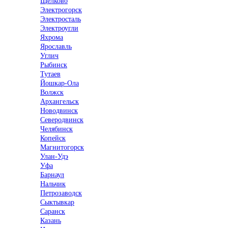
Щелково
Электрогорск
Электросталь
Электроугли
Яхрома
Ярославль
Углич
Рыбинск
Тутаев
Йошкар-Ола
Волжск
Архангельск
Новодвинск
Северодвинск
Челябинск
Копейск
Магнитогорск
Улан-Удэ
Уфа
Барнаул
Нальчик
Петрозаводск
Сыктывкар
Саранск
Казань