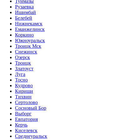
Туймазы
Рузаевка
Ишимбай
Белебей
Нижнекамск
Еманжелинск
Коркино
Южноуральск
Троицк Мск
Снежинск
Озерск
Троицк
Златоуст
Луга
Тосно
Кудрово
Кириши
Тихвин
Сертолово
Сосновый Бор
Выборг
Евпатория
Керчь
Киселевск
Среднеуральск