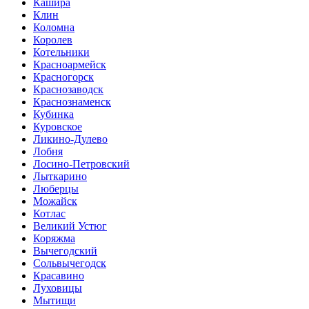
Кашира
Клин
Коломна
Королев
Котельники
Красноармейск
Красногорск
Краснозаводск
Краснознаменск
Кубинка
Куровское
Ликино-Дулево
Лобня
Лосино-Петровский
Лыткарино
Люберцы
Можайск
Котлас
Великий Устюг
Коряжма
Вычегодский
Сольвычегодск
Красавино
Луховицы
Мытищи