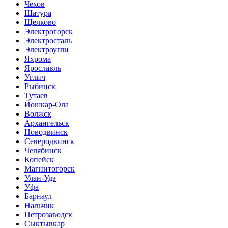
Чехов
Шатура
Щелково
Электрогорск
Электросталь
Электроугли
Яхрома
Ярославль
Углич
Рыбинск
Тутаев
Йошкар-Ола
Волжск
Архангельск
Новодвинск
Северодвинск
Челябинск
Копейск
Магнитогорск
Улан-Удэ
Уфа
Барнаул
Нальчик
Петрозаводск
Сыктывкар