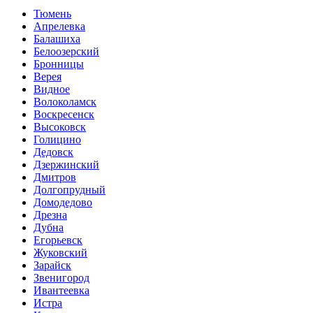
Тюмень
Апрелевка
Балашиха
Белоозерский
Бронницы
Верея
Видное
Волоколамск
Воскресенск
Высоковск
Голицино
Дедовск
Дзержинский
Дмитров
Долгопрудный
Домодедово
Дрезна
Дубна
Егорьевск
Жуковский
Зарайск
Звенигород
Ивантеевка
Истра