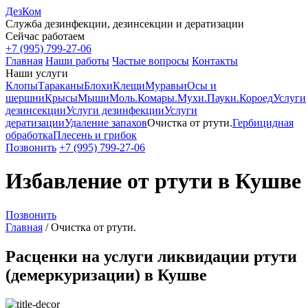
ДезКом
Служба дезинфекции, дезинсекции и дератизации
Сейчас работаем
+7 (995) 799-27-06
Главная
Наши работы
Частые вопросы
Контакты
Наши услуги
Клопы
Тараканы
Блохи
Клещи
Муравьи
Осы и
шершни
Крысы
Мыши
Моль.
Комары.
Мухи.
Пауки.
Короед
Услуги
дезинсекции
Услуги дезинфекции
Услуги
дератизации
Удаление запахов
Очистка от ртути.
Гербицидная
обработка
Плесень и грибок
Позвонить
+7 (995) 799-27-06
Избавление от ртути в Кушве
Позвонить
Главная
/
Очистка от ртути.
Расценки на услуги ликвидации ртути
(демеркуризации) в Кушве