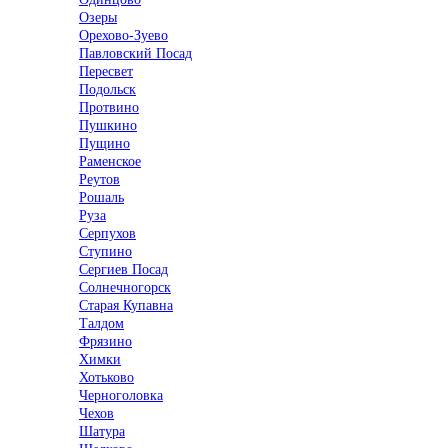
Озеры
Орехово-Зуево
Павловский Посад
Пересвет
Подольск
Протвино
Пушкино
Пущино
Раменское
Реутов
Рошаль
Руза
Серпухов
Ступино
Сергиев Посад
Солнечногорск
Старая Купавна
Талдом
Фрязино
Химки
Хотьково
Черноголовка
Чехов
Шатура