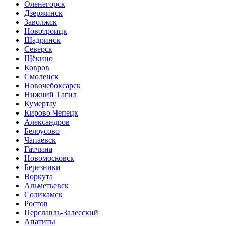
Оленегорск
Дзержинск
Заволжск
Новотроицк
Шадринск
Северск
Щёкино
Ковров
Смоленск
Новочебоксарск
Нижний Тагил
Кумертау
Кирово-Чепецк
Александров
Белоусово
Чапаевск
Гатчина
Новомосковск
Березники
Воркута
Альметьевск
Соликамск
Ростов
Перславль-Залесский
Апатиты