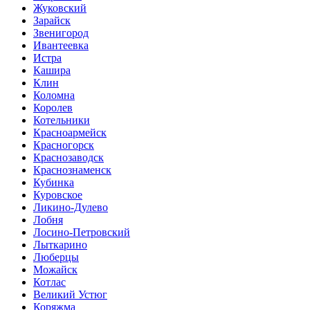
Жуковский
Зарайск
Звенигород
Ивантеевка
Истра
Кашира
Клин
Коломна
Королев
Котельники
Красноармейск
Красногорск
Краснозаводск
Краснознаменск
Кубинка
Куровское
Ликино-Дулево
Лобня
Лосино-Петровский
Лыткарино
Люберцы
Можайск
Котлас
Великий Устюг
Коряжма