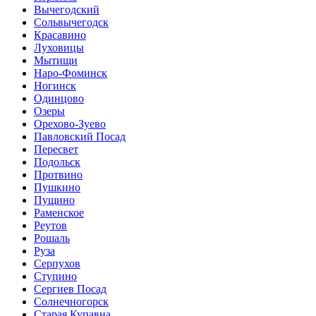
Вычегодский
Сольвычегодск
Красавино
Луховицы
Мытищи
Наро-Фоминск
Ногинск
Одинцово
Озеры
Орехово-Зуево
Павловский Посад
Пересвет
Подольск
Протвино
Пушкино
Пущино
Раменское
Реутов
Рошаль
Руза
Серпухов
Ступино
Сергиев Посад
Солнечногорск
Старая Купавна