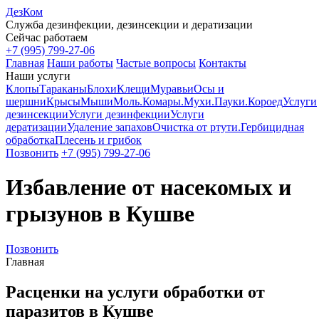
ДезКом
Служба дезинфекции, дезинсекции и дератизации
Сейчас работаем
+7 (995) 799-27-06
Главная
Наши работы
Частые вопросы
Контакты
Наши услуги
Клопы
Тараканы
Блохи
Клещи
Муравьи
Осы и
шершни
Крысы
Мыши
Моль.
Комары.
Мухи.
Пауки.
Короед
Услуги
дезинсекции
Услуги дезинфекции
Услуги
дератизации
Удаление запахов
Очистка от ртути.
Гербицидная
обработка
Плесень и грибок
Позвонить
+7 (995) 799-27-06
Избавление от насекомых и
грызунов в Кушве
Позвонить
Главная
Расценки на услуги обработки от
паразитов в Кушве