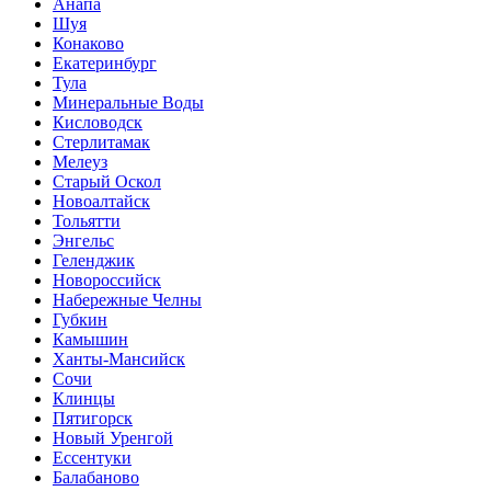
Анапа
Шуя
Конаково
Екатеринбург
Тула
Минеральные Воды
Кисловодск
Стерлитамак
Мелеуз
Старый Оскол
Новоалтайск
Тольятти
Энгельс
Геленджик
Новороссийск
Набережные Челны
Губкин
Камышин
Ханты-Мансийск
Сочи
Клинцы
Пятигорск
Новый Уренгой
Ессентуки
Балабаново