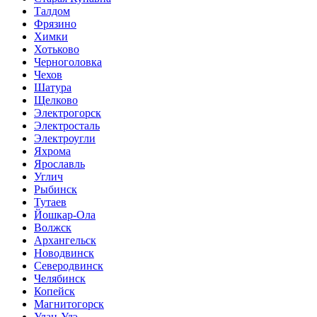
Талдом
Фрязино
Химки
Хотьково
Черноголовка
Чехов
Шатура
Щелково
Электрогорск
Электросталь
Электроугли
Яхрома
Ярославль
Углич
Рыбинск
Тутаев
Йошкар-Ола
Волжск
Архангельск
Новодвинск
Северодвинск
Челябинск
Копейск
Магнитогорск
Улан-Удэ