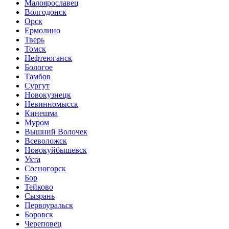
Малоярославец
Волгодонск
Орск
Ермолино
Тверь
Томск
Нефтеюганск
Бологое
Тамбов
Сургут
Новокузнецк
Невинномысск
Кинешма
Муром
Вышний Волочек
Всеволожск
Новокуйбышевск
Ухта
Сосногорск
Бор
Тейково
Сызрань
Первоуральск
Боровск
Череповец