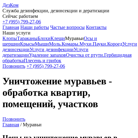
ДезКом
Служба дезинфекции, дезинсекции и дератизации
Сейчас работаем
+7 (995) 799-27-06
Главная
Наши работы
Частые вопросы
Контакты
Наши услуги
Клопы
Тараканы
Блохи
Клещи
Муравьи
Осы и
шершни
Крысы
Мыши
Моль.
Комары.
Мухи.
Пауки.
Короед
Услуги
дезинсекции
Услуги дезинфекции
Услуги
дератизации
Удаление запахов
Очистка от ртути.
Гербицидная
обработка
Плесень и грибок
Позвонить
+7 (995) 799-27-06
Уничтожение муравьев -
обработка квартир,
помещений, участков
Позвонить
Главная
/
Муравьи
Цены на уничтожение муравьев в