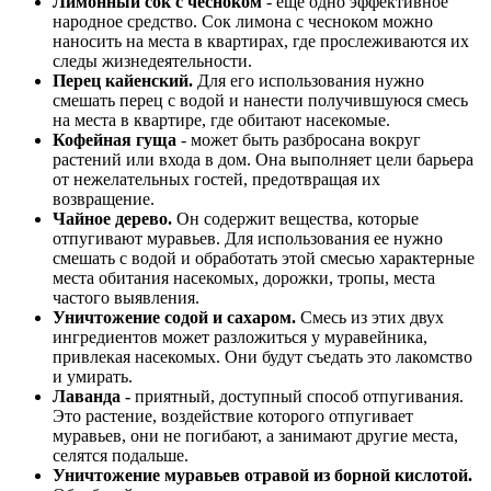
Лимонный сок с чесноком
- еще одно эффективное
народное средство. Сок лимона с чесноком можно
наносить на места в квартирах, где прослеживаются их
следы жизнедеятельности.
Перец кайенский.
Для его использования нужно
смешать перец с водой и нанести получившуюся смесь
на места в квартире, где обитают насекомые.
Кофейная гуща
- может быть разбросана вокруг
растений или входа в дом. Она выполняет цели барьера
от нежелательных гостей, предотвращая их
возвращение.
Чайное дерево.
Он содержит вещества, которые
отпугивают муравьев. Для использования ее нужно
смешать с водой и обработать этой смесью характерные
места обитания насекомых, дорожки, тропы, места
частого выявления.
Уничтожение содой и сахаром.
Смесь из этих двух
ингредиентов может разложиться у муравейника,
привлекая насекомых. Они будут съедать это лакомство
и умирать.
Лаванда -
приятный, доступный способ отпугивания.
Это растение, воздействие которого отпугивает
муравьев, они не погибают, а занимают другие места,
селятся подальше.
Уничтожение муравьев отравой из борной кислотой.