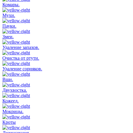
Комары.
Мухи.
Пауки.
Змеи.
Удаление запахов.
Очистка от ртути.
Удаление сорняков.
Вши.
Двухвостка.
Кожеед.
Мокрицы.
Кроты
Дезинсекция.