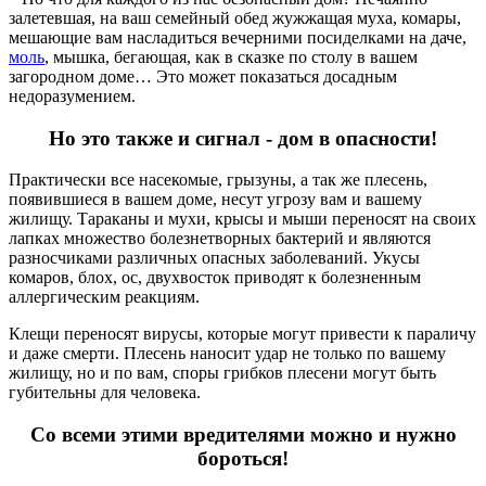
залетевшая, на ваш семейный обед жужжащая муха, комары,
мешающие вам насладиться вечерними посиделками на даче,
моль
, мышка, бегающая, как в сказке по столу в вашем
загородном доме… Это может показаться досадным
недоразумением.
Но это также и сигнал - дом в опасности!
Практически все насекомые, грызуны, а так же плесень,
появившиеся в вашем доме, несут угрозу вам и вашему
жилищу. Тараканы и мухи, крысы и мыши переносят на своих
лапках множество болезнетворных бактерий и являются
разносчиками различных опасных заболеваний. Укусы
комаров, блох, ос, двухвосток приводят к болезненным
аллергическим реакциям.
Клещи переносят вирусы, которые могут привести к параличу
и даже смерти. Плесень наносит удар не только по вашему
жилищу, но и по вам, споры грибков плесени могут быть
губительны для человека.
Со всеми этими вредителями можно и нужно
бороться!