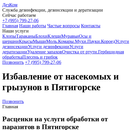
ДезКом
Служба дезинфекции, дезинсекции и дератизации
Сейчас работаем
+7 (995) 799-27-06
Главная
Наши работы
Частые вопросы
Контакты
Наши услуги
Клопы
Тараканы
Блохи
Клещи
Муравьи
Осы и
шершни
Крысы
Мыши
Моль.
Комары.
Мухи.
Пауки.
Короед
Услуги
дезинсекции
Услуги дезинфекции
Услуги
дератизации
Удаление запахов
Очистка от ртути.
Гербицидная
обработка
Плесень и грибок
Позвонить
+7 (995) 799-27-06
Избавление от насекомых и
грызунов в Пятигорске
Позвонить
Главная
Расценки на услуги обработки от
паразитов в Пятигорске