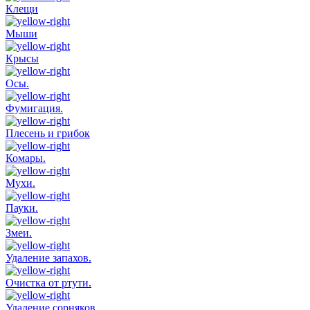
Клещи
Мыши
Крысы
Осы.
Фумигация.
Плесень и грибок
Комары.
Мухи.
Пауки.
Змеи.
Удаление запахов.
Очистка от ртути.
Удаление сорняков.