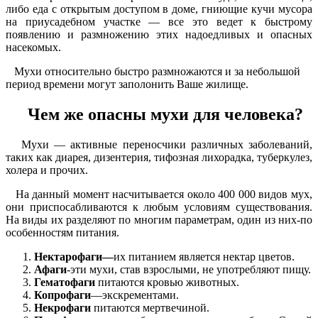
либо еда с открытым доступом в доме, гниющие кучи мусора
на приусадебном участке — все это ведет к быстрому
появлению и размножению этих надоедливых и опасных
насекомых.
Мухи относительно быстро размножаются и за небольшой
период времени могут заполонить Ваше жилище.
Чем же опасны мухи для человека?
Мухи — активные переносчики различных заболеваний,
таких как диарея, дизентерия, тифозная лихорадка, туберкулез,
холера и прочих.
На данный момент насчитывается около 400 000 видов мух,
они приспосабливаются к любым условиям существования.
На виды их разделяют по многим параметрам, один из них-по
особенностям питания.
Нектарофаги—
их питанием является нектар цветов.
Афаги
-эти мухи, став взрослыми, не употребляют пищу.
Гематофаги
питаются кровью животных.
Копрофаги
—экскрементами.
Некрофаги
питаются мертвечиной.