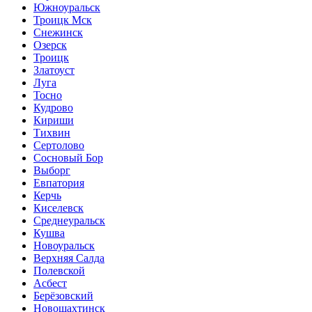
Южноуральск
Троицк Мск
Снежинск
Озерск
Троицк
Златоуст
Луга
Тосно
Кудрово
Кириши
Тихвин
Сертолово
Сосновый Бор
Выборг
Евпатория
Керчь
Киселевск
Среднеуральск
Кушва
Новоуральск
Верхняя Салда
Полевской
Асбест
Берёзовский
Новошахтинск