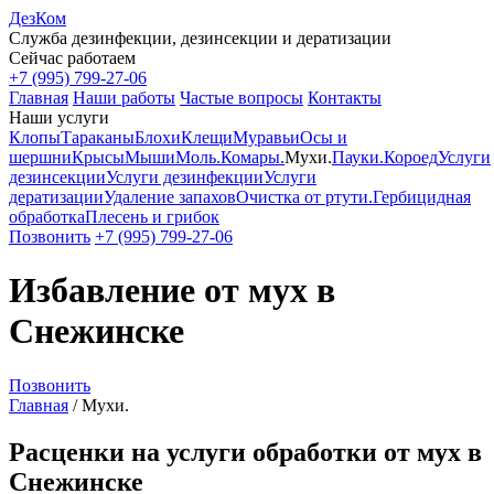
ДезКом
Служба дезинфекции, дезинсекции и дератизации
Сейчас работаем
+7 (995) 799-27-06
Главная
Наши работы
Частые вопросы
Контакты
Наши услуги
Клопы
Тараканы
Блохи
Клещи
Муравьи
Осы и
шершни
Крысы
Мыши
Моль.
Комары.
Мухи.
Пауки.
Короед
Услуги
дезинсекции
Услуги дезинфекции
Услуги
дератизации
Удаление запахов
Очистка от ртути.
Гербицидная
обработка
Плесень и грибок
Позвонить
+7 (995) 799-27-06
Избавление от мух в
Снежинске
Позвонить
Главная
/
Мухи.
Расценки на услуги обработки от мух в
Снежинске