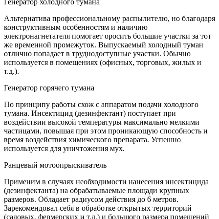
Генератор холодного тумана
Альтернатива профессиональному распылителю, но благодаря
конструктивным особенностям и наличию
электронагнетателя помогает оросить большие участки за тот
же временной промежуток. Выпускаемый холодный туман
отлично попадает в труднодоступные участки. Обычно
используется в помещениях (офисных, торговых, жилых и
т.д.).
Генератор горячего тумана
По принципу работы схож с аппаратом подачи холодного
тумана. Инсектицид (дезинфектант) поступает при
воздействии высокой температуры максимально мелкими
частицами, повышая при этом проникающую способность и
время воздействия химического препарата. Успешно
используется для уничтожения мух.
Ранцевый мотоопрыскиватель
Применим в случаях необходимости нанесения инсектицида
(дезинфектанта) на обрабатываемые площади крупных
размеров. Обладает радиусом действия до 6 метров.
Зарекомендовал себя в обработке открытых территорий
(садовых, фермерских и т.д.) и большого размера помещений