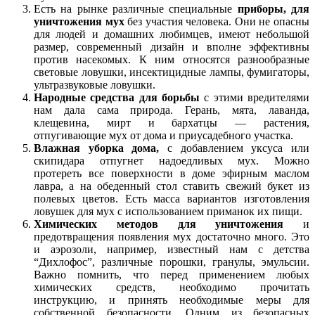
Есть на рынке различные специальные
приборы, для
уничтожения мух
без участия человека. Они не опасны
для людей и домашних любимцев, имеют небольшой
размер, современный дизайн и вполне эффективны
против насекомых. К ним относятся разнообразные
световые ловушки, инсектицидные лампы, фумигаторы,
ультразвуковые ловушки.
Народные средства для борьбы
с этими вредителями
нам дала сама природа. Герань, мята, лаванда,
клещевина, мирт и бархатцы — растения,
отпугивающие мух от дома и приусадебного участка.
Влажная уборка дома,
с добавлением уксуса или
скипидара отпугнет надоедливых мух. Можно
протереть все поверхности в доме эфирным маслом
лавра, а на обеденный стол ставить свежий букет из
полевых цветов. Есть масса вариантов изготовления
ловушек для мух с использованием приманок их пищи.
Химических методов для уничтожения
и
предотвращения появления мух достаточно много. Это
и аэрозоли, например, известный нам с детства
“Дихлофос”, различные порошки, гранулы, эмульсии.
Важно помнить, что перед применением любых
химических средств, необходимо прочитать
инструкцию, и принять необходимые меры для
собственной безопасности. Одним из безопасных