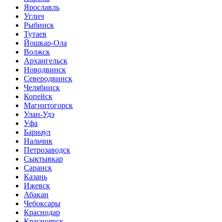
Ярославль
Углич
Рыбинск
Тутаев
Йошкар-Ола
Волжск
Архангельск
Новодвинск
Северодвинск
Челябинск
Копейск
Магнитогорск
Улан-Удэ
Уфа
Барнаул
Нальчик
Петрозаводск
Сыктывкар
Саранск
Казань
Ижевск
Абакан
Чебоксары
Краснодар
Красноярск