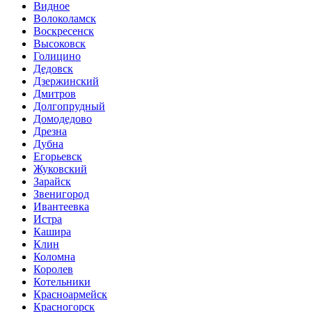
Видное
Волоколамск
Воскресенск
Высоковск
Голицино
Дедовск
Дзержинский
Дмитров
Долгопрудный
Домодедово
Дрезна
Дубна
Егорьевск
Жуковский
Зарайск
Звенигород
Ивантеевка
Истра
Кашира
Клин
Коломна
Королев
Котельники
Красноармейск
Красногорск