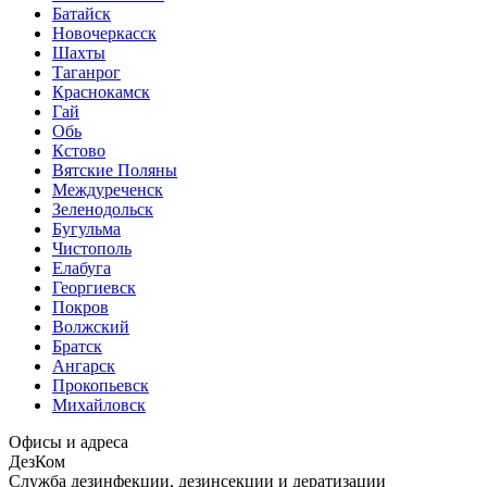
Батайск
Новочеркасск
Шахты
Таганрог
Краснокамск
Гай
Обь
Кстово
Вятские Поляны
Междуреченск
Зеленодольск
Бугульма
Чистополь
Елабуга
Георгиевск
Покров
Волжский
Братск
Ангарск
Прокопьевск
Михайловск
Офисы и адреса
ДезКом
Служба дезинфекции, дезинсекции и дератизации