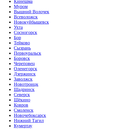
Кинешма
Муром
Вышний Волочек
Всеволожск
Новокуйбышевск
Ухта
Сосногорск
Бор
Тейково
Сызрань
Первоуральск
Боровск
Череповец
Оленегорск
Дзержинск
Заволжск
Новотроицк
Шадринск
Северск
Щёкино
Ковров
Смоленск
Новочебоксарск
Нижний Тагил
Кумертау