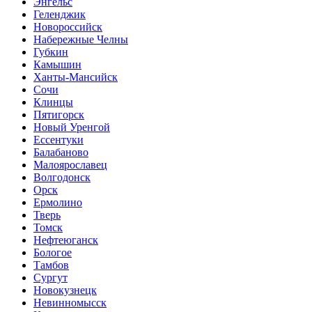
Энгельс
Геленджик
Новороссийск
Набережные Челны
Губкин
Камышин
Ханты-Мансийск
Сочи
Клинцы
Пятигорск
Новый Уренгой
Ессентуки
Балабаново
Малоярославец
Волгодонск
Орск
Ермолино
Тверь
Томск
Нефтеюганск
Бологое
Тамбов
Сургут
Новокузнецк
Невинномысск