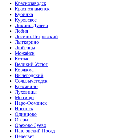
Краснозаводск
Краснознаменск
Кубинка
Куровское
Ликино-Дулево
Лобня
Лосино-Петровский
Лыткарино
Люберцы
Можайск
Котлас
Великий Устюг
Коряжма
Вычегодский
Сольвычегодск
Красавино
Луховицы
Мытищи
Наро-Фоминск
Ногинск
Одинцово
Озеры
Орехово-Зуево
Павловский Посад
Пересвет