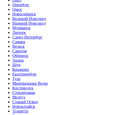
Орел
Оренбург
Омск
Новосибирск
Великий Новгород
Нижний Новгород
Мурманск
Липецк
Санкт-Петербург
Самара
Вельск
Саратов
Обнинск
Анапа
Шуя
Конаково
Екатеринбург
Тула
Минеральные Воды
Кисловодск
Стерлитамак
Мелеуз
Старый Оскол
Новоалтайск
Тольятти