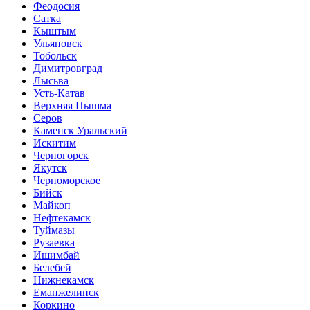
Феодосия
Сатка
Кыштым
Ульяновск
Тобольск
Димитровград
Лысьва
Усть-Катав
Верхняя Пышма
Серов
Каменск Уральский
Искитим
Черногорск
Якутск
Черноморское
Бийск
Майкоп
Нефтекамск
Туймазы
Рузаевка
Ишимбай
Белебей
Нижнекамск
Еманжелинск
Коркино