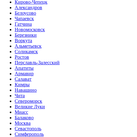
Кирово-Чепецк
Александров
Белоусово
Чапаевск
Гатчина
Новомосковск
Березники
Воркута
Альметьевск
Соликамск
Ростов
Перславль-Залесский
Апатиты
Армавир
Салават
Кимры
Навашино
Чита
Североморск
Великие Луки
Миасс
Балаково
Москва
Севастополь
Симферополь