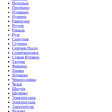
Подольск
Протвино
Пушкино
Пущино
Раменское
Реутов
Рошаль
Руза
Серпухов
Ступино
Сергиев Посад
Солнечногорск
Старая Купавна
Талдом
Фрязино
Химки
Хотьково
Черноголовка
Чехов
Шатура
Щелково
Электрогорск
Электросталь
Электроугли
Яхрома