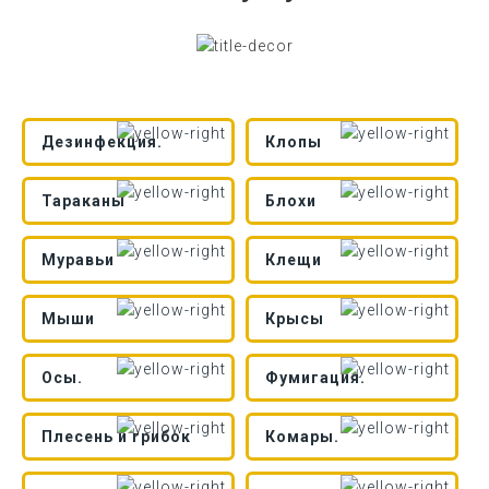
Дезинфекция.
Клопы
Тараканы
Блохи
Муравьи
Клещи
Мыши
Крысы
Осы.
Фумигация.
Плесень и грибок
Комары.