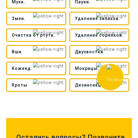
Мухи.
Пауки.
Змеи.
Удаление запахов.
Очистка от ртути.
Удаление сорняков.
Вши.
Двухвостка.
Кожеед.
Мокрицы.
Кроты
Дезинсекция.
Остались вопросы? Позвоните