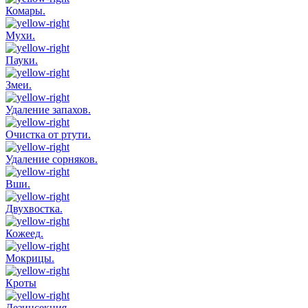
Комары.
Мухи.
Пауки.
Змеи.
Удаление запахов.
Очистка от ртути.
Удаление сорняков.
Вши.
Двухвостка.
Кожеед.
Мокрицы.
Кроты
Дезинсекция.