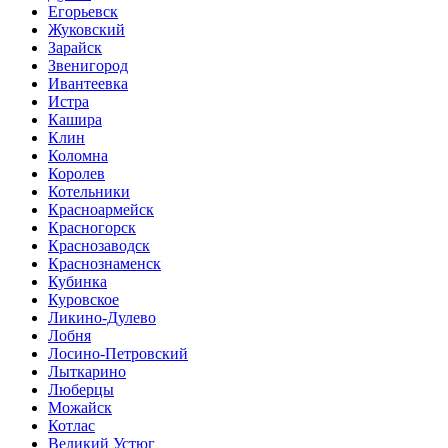
Егорьевск
Жуковский
Зарайск
Звенигород
Ивантеевка
Истра
Кашира
Клин
Коломна
Королев
Котельники
Красноармейск
Красногорск
Краснозаводск
Краснознаменск
Кубинка
Куровское
Ликино-Дулево
Лобня
Лосино-Петровский
Лыткарино
Люберцы
Можайск
Котлас
Великий Устюг