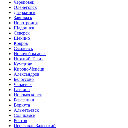
Череповец
Оленегорск
Дзержинск
Заволжск
Новотроицк
Шадринск
Северск
Щёкино
Ковров
Смоленск
Новочебоксарск
Нижний Тагил
Кумертау
Кирово-Чепецк
Александров
Белоусово
Чапаевск
Гатчина
Новомосковск
Березники
Воркута
Альметьевск
Соликамск
Ростов
Перславль-Залесский