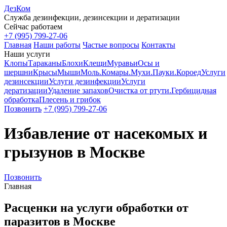
ДезКом
Служба дезинфекции, дезинсекции и дератизации
Сейчас работаем
+7 (995) 799-27-06
Главная
Наши работы
Частые вопросы
Контакты
Наши услуги
Клопы
Тараканы
Блохи
Клещи
Муравьи
Осы и
шершни
Крысы
Мыши
Моль.
Комары.
Мухи.
Пауки.
Короед
Услуги
дезинсекции
Услуги дезинфекции
Услуги
дератизации
Удаление запахов
Очистка от ртути.
Гербицидная
обработка
Плесень и грибок
Позвонить
+7 (995) 799-27-06
Избавление от насекомых и
грызунов в Москве
Позвонить
Главная
Расценки на услуги обработки от
паразитов в Москве