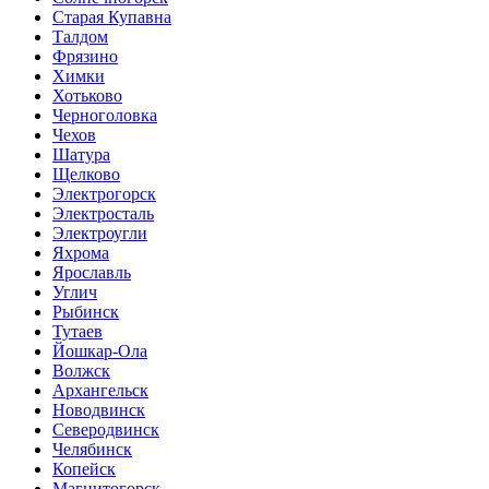
Старая Купавна
Талдом
Фрязино
Химки
Хотьково
Черноголовка
Чехов
Шатура
Щелково
Электрогорск
Электросталь
Электроугли
Яхрома
Ярославль
Углич
Рыбинск
Тутаев
Йошкар-Ола
Волжск
Архангельск
Новодвинск
Северодвинск
Челябинск
Копейск
Магнитогорск