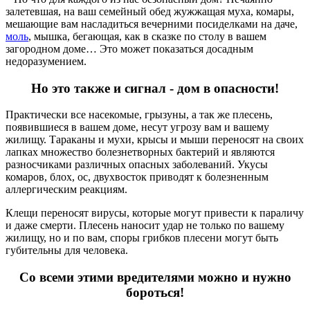
залетевшая, на ваш семейный обед жужжащая муха, комары,
мешающие вам насладиться вечерними посиделками на даче,
моль
, мышка, бегающая, как в сказке по столу в вашем
загородном доме… Это может показаться досадным
недоразумением.
Но это также и сигнал - дом в опасности!
Практически все насекомые, грызуны, а так же плесень,
появившиеся в вашем доме, несут угрозу вам и вашему
жилищу. Тараканы и мухи, крысы и мыши переносят на своих
лапках множество болезнетворных бактерий и являются
разносчиками различных опасных заболеваний. Укусы
комаров, блох, ос, двухвосток приводят к болезненным
аллергическим реакциям.
Клещи переносят вирусы, которые могут привести к параличу
и даже смерти. Плесень наносит удар не только по вашему
жилищу, но и по вам, споры грибков плесени могут быть
губительны для человека.
Со всеми этими вредителями можно и нужно
бороться!