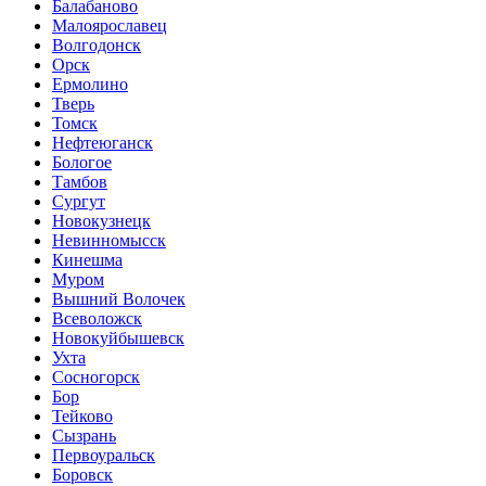
Балабаново
Малоярославец
Волгодонск
Орск
Ермолино
Тверь
Томск
Нефтеюганск
Бологое
Тамбов
Сургут
Новокузнецк
Невинномысск
Кинешма
Муром
Вышний Волочек
Всеволожск
Новокуйбышевск
Ухта
Сосногорск
Бор
Тейково
Сызрань
Первоуральск
Боровск