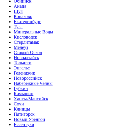
Обнинск
Анапа
Шуя
Конаково
Екатеринбург
Тула
Минеральные Воды
Кисловодск
Стерлитамак
Мелеуз
Старый Оскол
Новоалтайск
Тольятти
Энгельс
Геленджик
Новороссийск
Набережные Челны
Губкин
Камышин
Ханты-Мансийск
Сочи
Клинцы
Пятигорск
Новый Уренгой
Ессентуки