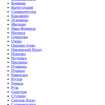
Коряжма
Вычегодский
Сольвычегодск
Красавино
Луховицы
Мытищи
Наро-Фоминск
Ногинск
Одинцово
Озеры
Орехово-Зуево
Павловский Посад
Пересвет
Подольск
Протвино
Пушкино
Пущино
Раменское
Реутов
Рошаль
Руза
Серпухов
Ступино
Сергиев Посад
Солнечногорск