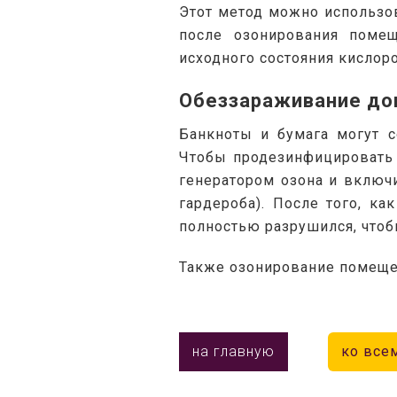
Этот метод можно использова
после озонирования помещ
исходного состояния кислоро
Обеззараживание до
Банкноты и бумага могут с
Чтобы продезинфицировать 
генератором озона и включи
гардероба). После того, ка
полностью разрушился, что
Также озонирование помеще
на главную
ко все