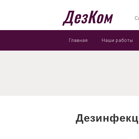
ДезКом
С
Главная
Наши работы
Дезинфекц