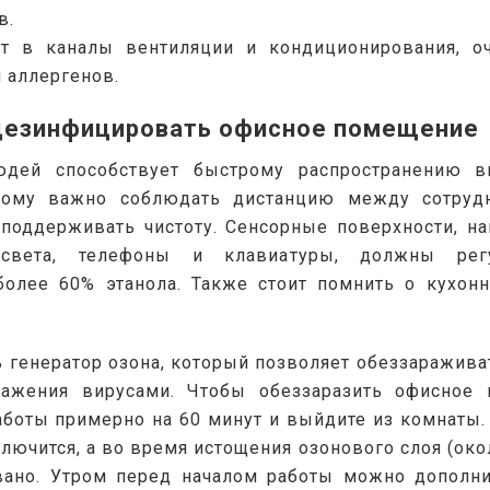
в.
ет в каналы вентиляции и кондиционирования, о
и аллергенов.
дезинфицировать офисное помещение
юдей способствует быстрому распространению в
тому важно соблюдать дистанцию между сотрудн
поддерживать чистоту.
 Сенсорные поверхности, на
света, телефоны и клавиатуры, должны регу
олее 60% этанола. Также стоит помнить о кухон
 генератор озона, который позволяет обеззараживать
ражения вирусами. Чтобы обеззаразить офисное
аботы примерно на 60 минут и выйдите из комнаты. 
лючится, а во время истощения озонового слоя (окол
ано. Утром перед началом работы можно дополнит