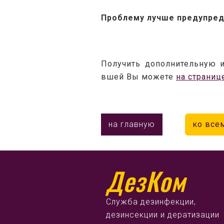
Проблему лучше предупреди
Получить дополнительную и
вшей Вы можете 
на страниц
на главную
ко все
ДезКом
Служба дезинфекции,
дезинсекции и дератизации