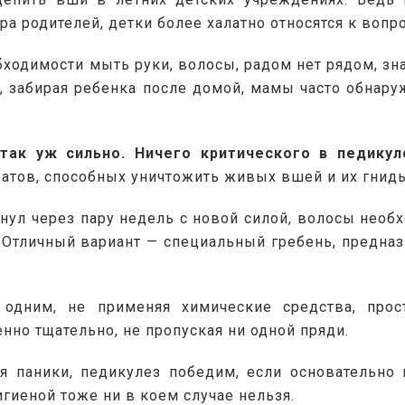
а родителей, детки более халатно относятся к вопр
одимости мыть руки, волосы, радом нет рядом, зна
у, забирая ребенка после домой, мамы часто обнар
так уж сильно. Ничего критического в педикул
атов, способных уничтожить живых вшей и их гнид
нул через пару недель с новой силой, волосы необх
Отличный вариант — специальный гребень, предназн
дним, не применяя химические средства, прос
нно тщательно, не пропуская ни одной пряди.
 паники, педикулез победим, если основательно п
гиеной тоже ни в коем случае нельзя.