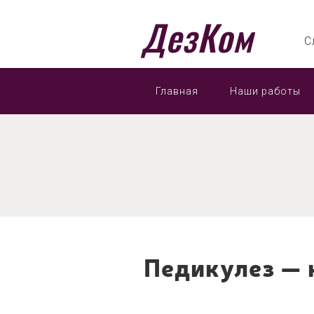
ДезКом
С
Главная
Наши работы
Педикулез — 