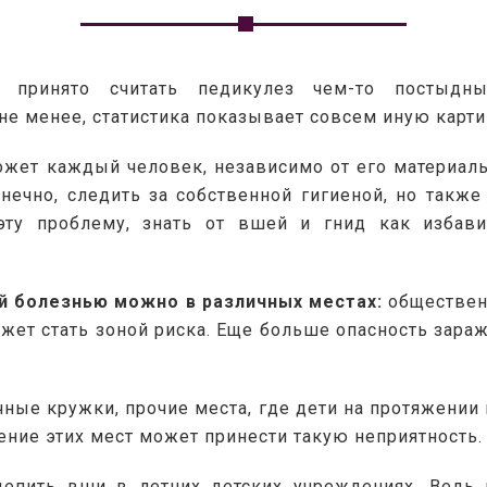
 принято считать педикулез чем-то постыдн
не менее, статистика показывает совсем иную карти
жет каждый человек, независимо от его материаль
нечно, следить за собственной гигиеной, но также
эту проблему, знать от вшей и гнид как избавит
й болезнью можно в различных местах:
 обществен
жет стать зоной риска. Еще больше опасность зараж
ные кружки, прочие места, где дети на протяжении 
ение этих мест может принести такую неприятность.
епить вши в летних детских учреждениях. Ведь ни